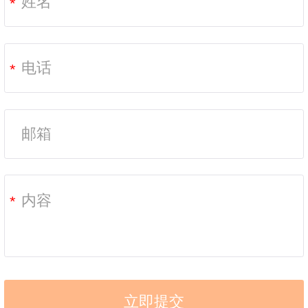
*
*
*